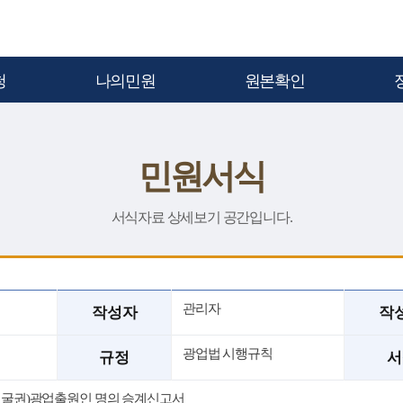
청
나의민원
원본확인
민원서식
서식자료 상세보기 공간입니다.
관리자
작성자
작
광업법 시행규칙
규정
서
권,채굴권)광업출원인 명의 승계신고서