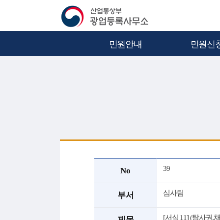
민원안내
민원신
39
No
심사팀
부서
[서식 11] (탐사
제목