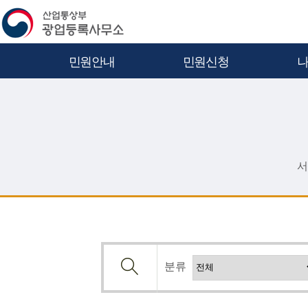
민원안내
민원신청
서
분류